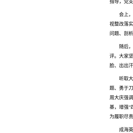
指导，党
会上，
视整改落
问题、剖
随后
评。大家
脸、出出汗
听取
题、勇于
周大庆强调
基，增强“
为履职尽
成海