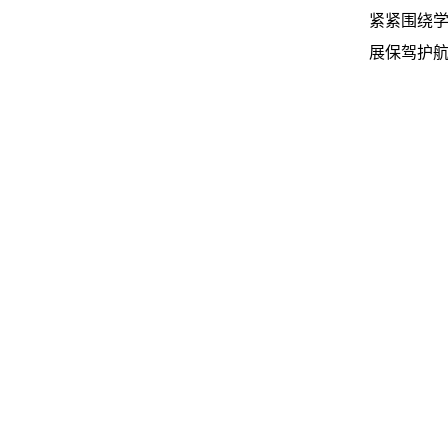
紧紧围绕
展保驾护