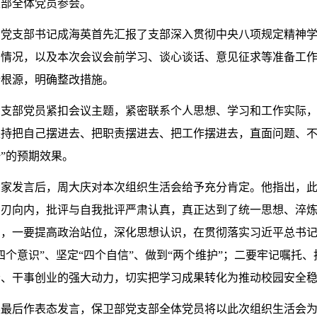
支部全体党员参会。
党支部书记成海英首先汇报了支部深入贯彻中央八项规定精神学习
实情况，以及本次会议会前学习、谈心谈话、意见征求等准备工
析根源，明确整改措施。
，支部党员紧扣会议主题，紧密联系个人思想、学习和工作实际
坚持把自己摆进去、把职责摆进去、把工作摆进去，直面问题、不
”的预期效果。
大家发言后，周大庆对本次组织生活会给予充分肯定。他指出，
刀刃向内，批评与自我批评严肃认真，真正达到了统一思想、淬
，一要提高政治站位，深化思想认识，在贯彻落实习近平总书记
四个意识”、坚定“四个自信”、做到“两个维护”；二要牢记嘱托
责、干事创业的强大动力，切实把学习成果转化为推动校园安全
英最后作表态发言，保卫部党支部全体党员将以此次组织生活会