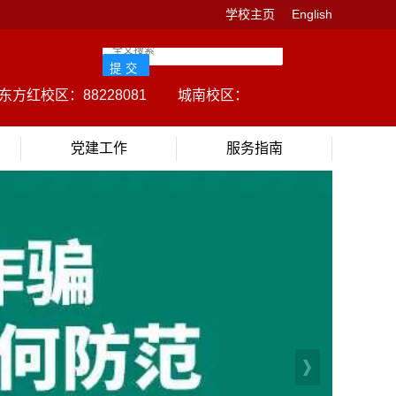
学校主页
English
方红校区：88228081
城南校区：85125015
户籍办理：8
党建工作
服务指南